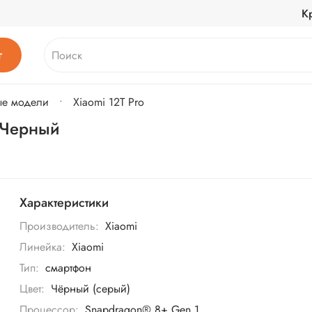
К
г
ые модели
Xiaomi 12T Pro
 Черный
Характеристики
Производитель:
Xiaomi
Линейка:
Xiaomi
Тип:
смартфон
Цвет:
Чёрный (серый)
Процессор:
Snapdragon® 8+ Gen 1