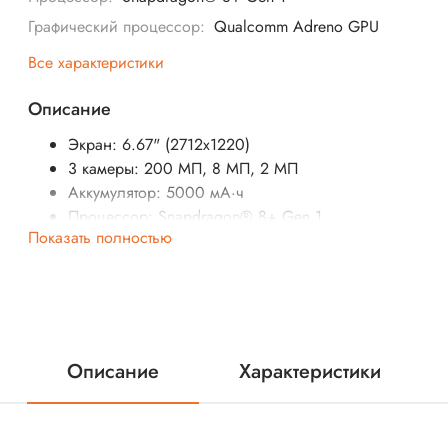
Графический процессор:
Qualcomm Adreno GPU
Все характеристики
Описание
Экран: 6.67" (2712x1220)
3 камеры: 200 МП, 8 МП, 2 МП
Аккумулятор: 5000 мА·ч
Процессор: Snapdragon® 8+ Gen 1
Показать полностью
SIM-карты: 2 (nano-SIM + eSIM или nano-SIM + nano S
Операционная система: Android 12
Беспроводные интерфейсы: Bluetooth, Wi-Fi, NFC
Стандарт связи: 5G, 4G LTE, 3G, 2G
Вес: 205 г
Описание
Характеристики