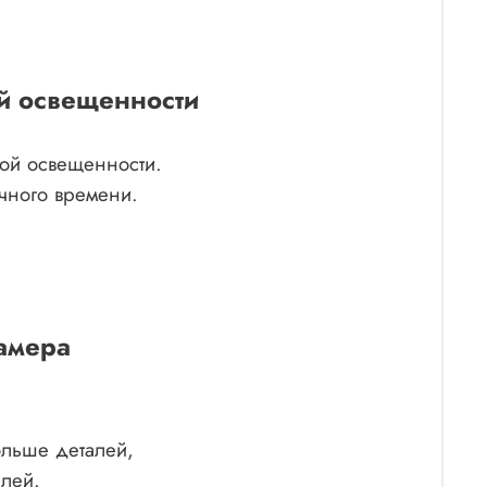
й освещенности
кой освещенности.
чного времени.
амера
ольше деталей,
алей.