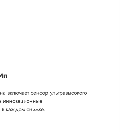
Мп
на включает сенсор ультравысокого
же инновационные
 в каждом снимке.