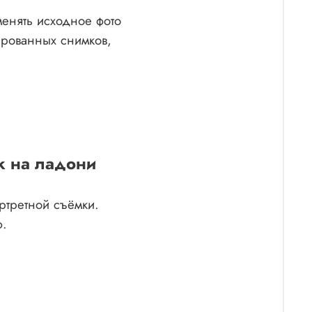
енять исходное фото
зированных снимков,
к на ладони
ртретной съёмки.
ю.