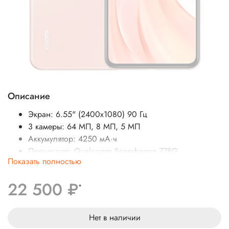
Описание
Экран: 6.55" (2400x1080) 90 Гц
3 камеры: 64 МП, 8 МП, 5 МП
Аккумулятор: 4250 мА·ч
Процессор: Qualcomm Snapdragon 778G
Показать полностью
SIM-карты: 2
Операционная система: Android 11
22 500 ₽
Беспроводные интерфейсы: NFC, Bluetooth, Wi-Fi
*
Стандарт связи: 4G LTE, 5G, 3G
Степень защиты: IP53
Нет в наличии
Вес: 158 г