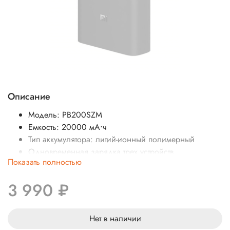
Описание
Модель: PB200SZM
Емкость: 20000 мА⋅ч
Тип аккумулятора: литий-ионный полимерный
Одновременная зарядка трех устройств
Показать полностью
Разъемы: USB-A/USB-C
Размеры: 153,5 × 73,5 × 27,5 мм
3 990 ₽
Вес: 440г
Нет в наличии