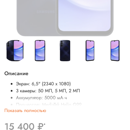
Описание
Экран: 6,5" (234
0 x 1080
)
3 камеры: 50 МП, 5 МП, 2 МП
Аккумулятор: 5000 мА·ч
Процессор:
MediaTek Helio G99
Показать полностью
SIM-карты: две SIM-карты (n
ano-SIM)
Операционная система:
Android
15 400 ₽
Беспроводные интерфейсы: Bluetooth, Wi-Fi, NFC
*