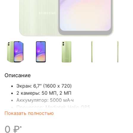
Описание
Экран: 6,7" (160
0 x 720
)
2 камеры: 50 МП, 2 МП
Аккумулятор: 5000 мА·ч
Процессор:
Mediatek Helio G85
Показать полностью
SIM-карты: две SIM-карты (n
ano-SIM)
Операционная система:
Android
0 ₽
*
Беспроводные интерфейсы: Bluetooth, Wi-Fi