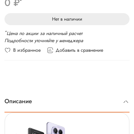
0 ₽
Беспроводные интерфейсы: Bluetooth, Wi-Fi, NFC
*
Стандарт связи: 5G, 4G LTE, 3G, 2G
Вес: 190г
Нет в наличии
*
Цена по акции за наличный расчет
Подробности уточняйте у менеджера
В избранное
Добавить в сравнение
Описание