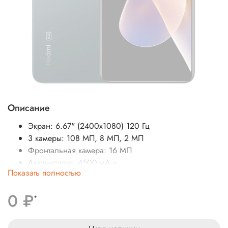
Описание
Экран: 6.67" (2400x1080) 120 Гц
3 камеры: 108 МП, 8 МП, 2 МП
Фронтальная камера: 16 МП
Аккумулятор: 4500 мА·ч
Показать полностью
Процессор: MediaTek Dimensity 920
SIM-карты: 2
0 ₽
Операционная система: Android 11
*
Беспроводные интерфейсы: Bluetooth, NFC, Wi-Fi,
инфракрасный порт (IRDA)