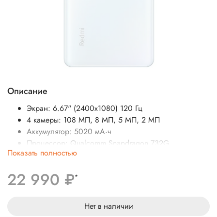
Описание
Экран: 6.67" (2400x1080) 120 Гц
4 камеры: 108 МП, 8 МП, 5 МП, 2 МП
Аккумулятор: 5020 мА·ч
Процессор: Qualcomm Snapdragon 732G
Показать полностью
SIM-карты: 2 (nano SIM)
Операционная система: Android
22 990 ₽
Беспроводные интерфейсы: NFC, Bluetooth, Wi-Fi
*
Стандарт связи: 4G LTE, 5G, 3G
Вес: 193 г
Нет в наличии