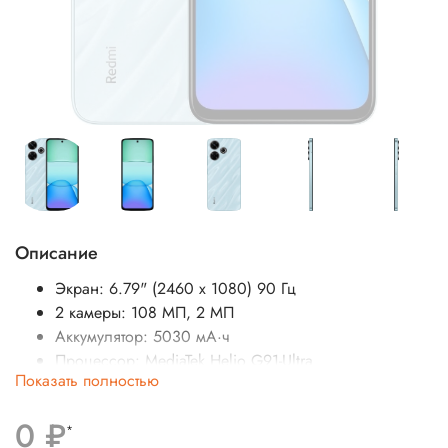
Описание
Экран: 6.79" (2460 x 1080) 90 Гц
2 камеры: 108 МП, 2 МП
Аккумулятор: 5030 мА·ч
Процессор: MediaTek Helio G91-Ultra
Показать полностью
SIM-карты: 2 nano-SIM
Операционная система: Android
0 ₽
Беспроводные интерфейсы: NFC, Bluetooth, Wi-Fi
*