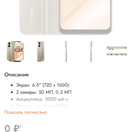
Описание
Экран: 6.5" (
720 x 1600
)
2 камеры: 50 МП, 0,3 МП
Аккумулятор: 5000 мА·ч
Процессор:
Unisoc T612
Показать полностью
SIM-карты: 2 (nano-
SIM)
Операционная система: Android
0 ₽
Беспроводные интерфейсы: Bluetooth, Wi-Fi
*