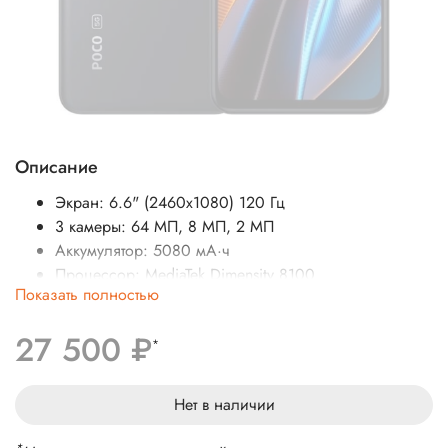
Описание
Экран: 6.6" (2460x1080) 120 Гц
3 камеры: 64 МП, 8 МП, 2 МП
Аккумулятор: 5080 мА·ч
Процессор: MediaTek Dimensity 8100
Показать полностью
SIM-карты: 2 (nano SIM)
Операционная система: Android 12
27 500 ₽
Беспроводные интерфейсы: NFC, Bluetooth, Wi-Fi
*
Стандарт связи: 4G LTE, 5G, 3G
Вес: 200 г
Нет в наличии