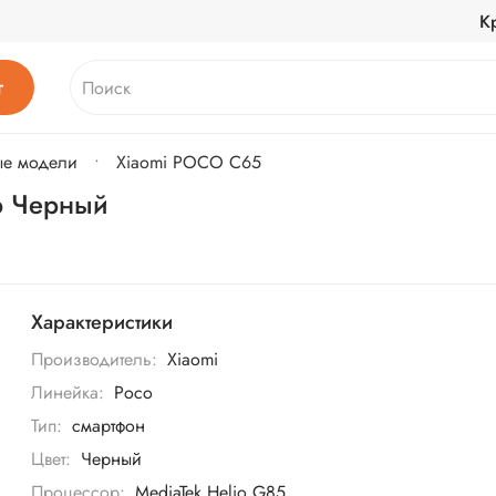
К
г
ые модели
Xiaomi POCO C65
b Черный
Характеристики
Производитель:
Xiaomi
Линейка:
Poco
Тип:
смартфон
Цвет:
Черный
Процессор:
MediaTek Helio G85