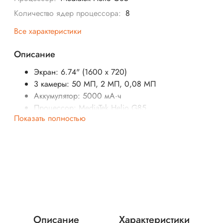
Количество ядер процессора:
8
Все характеристики
Описание
Экран: 6.74" (1600 x 720)
3 камеры: 50 МП, 2 МП, 0,08 МП
Аккумулятор: 5000 мА·ч
Процессор:
MediaTek Helio G85
Показать полностью
SIM-карты: 2 (nano SIM)
Операционная система:
MIUI 14 для POCO
Беспроводные интерфейсы: Bluetooth, Wi-Fi, NFC
Стандарт связи: 4G LTE, 3G, 2G
Вес: 192 г
Описание
Характеристики