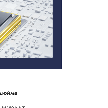
 дюйма
 видео и игр.