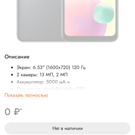
Описание
Экран: 6.53" (1600x720) 120 Гц
2 камеры: 13 МП, 2 МП
Аккумулятор: 5000 мА·ч
Процессор: MediaTek Helio G25
Показать полностью
SIM-карты: 2 (nano SIM)
Операционная система: Android 11
0 ₽
Беспроводные интерфейсы: Bluetooth, Wi-Fi
*
Стандарт связи: 4G LTE, 3G, 2G
Вес: 194 г
Нет в наличии