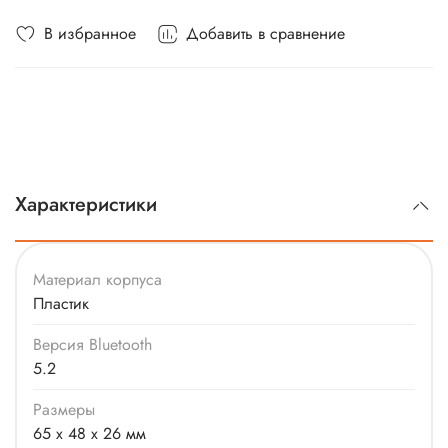
Время работы: 6 ч
В избранное
Добавить в сравнение
Время работы от аккумулятора в кейсе: 28 ч
Степень защиты: IPX4
Вес 55 г
Характеристики
Материал корпуса
Пластик
Версия Bluetooth
5.2
Размеры
65 х 48 х 26 мм