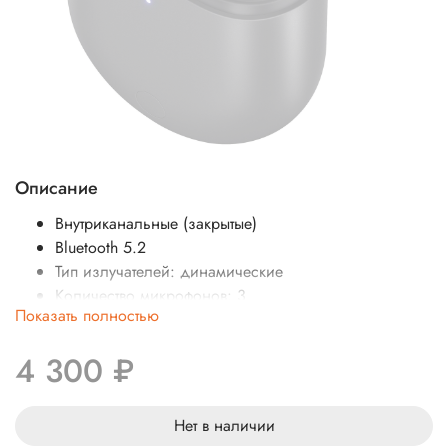
Описание
Внутриканальные (закрытые)
Bluetooth 5.2
Тип излучателей: динамические
Количество микрофонов: 3
Показать полностью
Количество драйверов: 1
Активное шумоподавление (ANC)
4 300 ₽
Чувствительность: 90 дБ
Диапазон частот: 20-20000 Гц
Импеданс: 32 Ом
Нет в наличии
USB Type-C, беспроводная зарядка