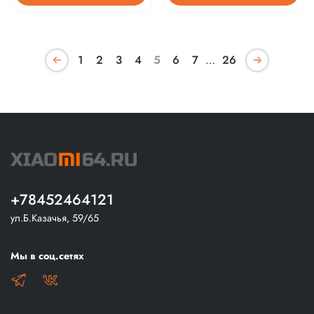
1
2
3
4
5
6
7
…
26
+78452464121
ул.Б.Казачья, 59/65
Мы в соц.сетях