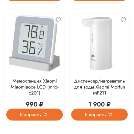
Метеостанция Xiaomi
Диспенсер/нагреватель
Miaomiaoce LCD (mho-
для воды Xiaomi Morfun
c201)
MF211
990 ₽
1 900 ₽
В корзину
В корзину