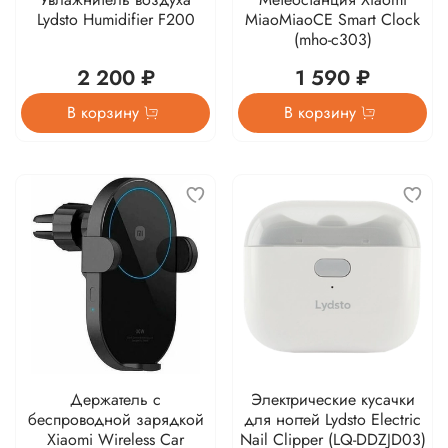
Lydsto Humidifier F200
MiaoMiaoCE Smart Clock
(mho-c303)
2 200 ₽
1 590 ₽
В корзину
В корзину
Держатель с
Электрические кусачки
беспроводной зарядкой
для ногтей Lydsto Electric
Xiaomi Wireless Car
Nail Clipper (LQ-DDZJD03)