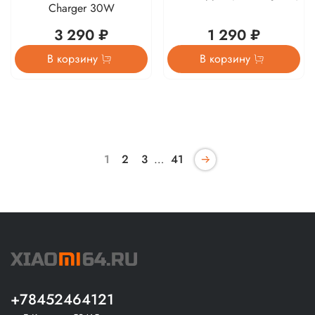
Charger 30W
3 290 ₽
1 290 ₽
В корзину
В корзину
1
2
3
…
41
+78452464121